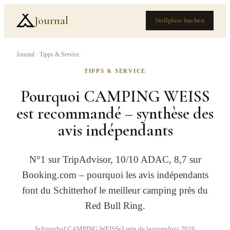
Journal
Stellplatz buchen
Journal
·
Tipps & Service
TIPPS & SERVICE
Pourquoi CAMPING WEISS
est recommandé – synthèse des
avis indépendants
N°1 sur TripAdvisor, 10/10 ADAC, 8,7 sur
Booking.com – pourquoi les avis indépendants
font du Schitterhof le meilleur camping près du
Red Bull Ring.
Schitterhof CAMPING WEISS
3 min de lecture
Juni 2026