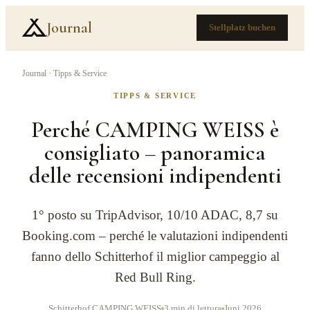
Journal
Stellplatz buchen
Journal
·
Tipps & Service
TIPPS & SERVICE
Perché CAMPING WEISS è
consigliato – panoramica
delle recensioni indipendenti
1° posto su TripAdvisor, 10/10 ADAC, 8,7 su
Booking.com – perché le valutazioni indipendenti
fanno dello Schitterhof il miglior campeggio al
Red Bull Ring.
Schitterhof CAMPING WEISS
3 min di lettura
Juni 2026