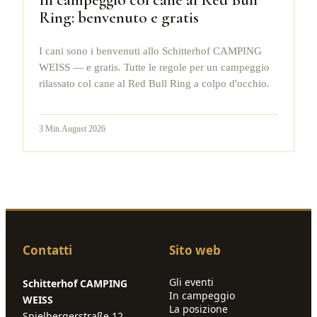
Ring: benvenuto e gratis
I cani sono i benvenuti allo Schitterhof CAMPING
WEISS — e gratis. Tutte le regole per un campeggio
rilassato col cane al Red Bull Ring a colpo d'occhio.
3
Min.
August 2026
Contatti
Sito web
Gli eventi
Schitterhof CAMPING
In campeggio
WEISS
La posizione
Spielbergerstraße 12