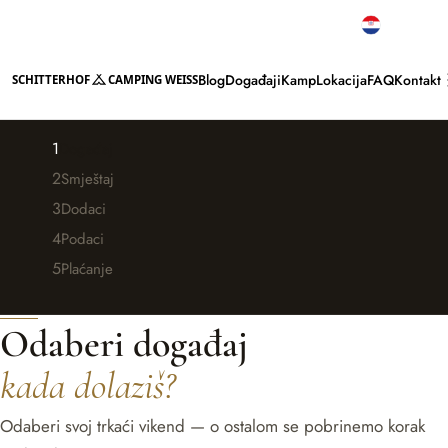
Najbolje ocjene
Hrvatski
Blog
Događaji
Kamp
Lokacija
FAQ
Kontakt
SCHITTERHOF
CAMPING WEISS
1
Događaj
2
Smještaj
3
Dodaci
4
Podaci
5
Plaćanje
KORAK 1 · VAŠ DOGAĐAJ
Odaberi događaj
kada dolaziš?
Odaberi svoj trkaći vikend — o ostalom se pobrinemo korak