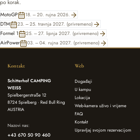
po korak.
MotoGP
18. – 20. rujna 2026.
DTM
23. – 25. travnja 2027. (privremeno)
Formel 1
25. – 27. lipnja 2027. (privremeno)
AirPower
03. – 04. rujna 2027. (privremeno)
Kontakt
Web
Schitterhof CAMPING
Događaji
WEISS
U kampu
Spielbergerstraße 12
Lokacija
8724 Spielberg · Red Bull Ring
Web-kamera uživo i vrijeme
AUSTRIA
FAQ
Kontakt
Nazovi nas:
Upravljaj svojom rezervacijom
+43 670 50 90 460