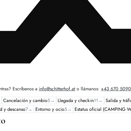
tras? Escríbenos a
info@schitterhof.at
o llámanos:
+43 670 509
→
Cancelación y cambio
5
→
Llegada y check-in
11
→
Salida y tráf
d y descanso
7
→
Entorno y ocio
5
→
Estatus oficial (CAMPING 
to