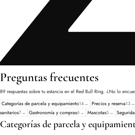
Preguntas frecuentes
89 respuestas sobre tu estancia en el Red Bull Ring.
¿No lo encuen
Categorías de parcela y equipamiento
14
→
Precios y reserva
13
sanitarios
7
→
Gastronomía y compras
6
→
Mascotas
5
→
Segurida
Categorías de parcela y equipamien