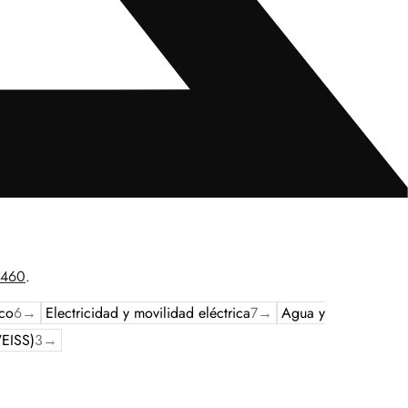
0460
.
ico
6
→
Electricidad y movilidad eléctrica
7
→
Agua y
WEISS)
3
→