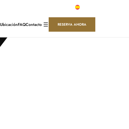
n su estancia.
Español
Ubicación
FAQ
Contacto
RESERVA AHORA