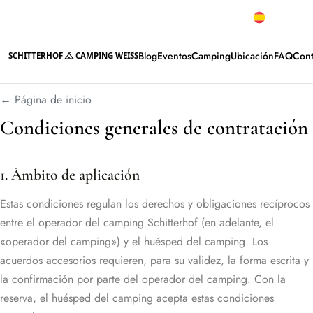
Mejores valoraciones
Español
Blog
Eventos
Camping
Ubicación
FAQ
Cont
SCHITTERHOF
CAMPING WEISS
← Página de inicio
Condiciones generales de contratación
1. Ámbito de aplicación
Estas condiciones regulan los derechos y obligaciones recíprocos
entre el operador del camping Schitterhof (en adelante, el
«operador del camping») y el huésped del camping. Los
acuerdos accesorios requieren, para su validez, la forma escrita y
la confirmación por parte del operador del camping. Con la
reserva, el huésped del camping acepta estas condiciones