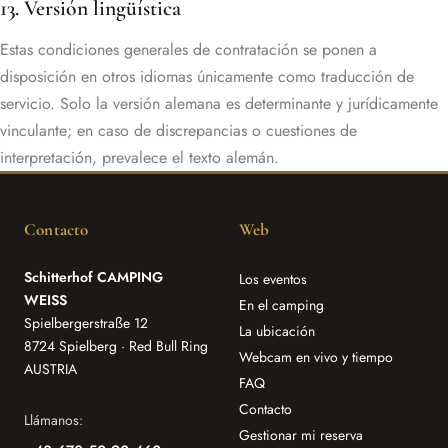
13. Versión lingüística
Estas condiciones generales de contratación se ponen a
disposición en otros idiomas únicamente como traducción de
servicio. Solo la versión alemana es determinante y jurídicamente
vinculante; en caso de discrepancias o cuestiones de
interpretación, prevalece el texto alemán.
Contacto
Web
Schitterhof CAMPING
Los eventos
WEISS
En el camping
Spielbergerstraße 12
La ubicación
8724 Spielberg · Red Bull Ring
Webcam en vivo y tiempo
AUSTRIA
FAQ
Contacto
Llámanos:
Gestionar mi reserva