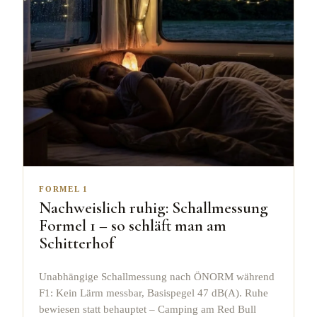
FORMEL 1
Nachweislich ruhig: Schallmessung
Formel 1 – so schläft man am
Schitterhof
Unabhängige Schallmessung nach ÖNORM während
F1: Kein Lärm messbar, Basispegel 47 dB(A). Ruhe
bewiesen statt behauptet – Camping am Red Bull