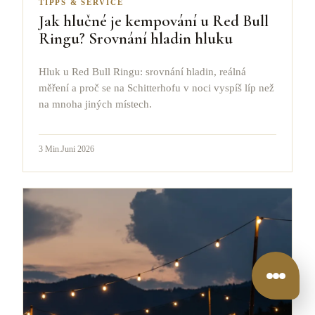
TIPPS & SERVICE
Jak hlučné je kempování u Red Bull
Ringu? Srovnání hladin hluku
Hluk u Red Bull Ringu: srovnání hladin, reálná
měření a proč se na Schitterhofu v noci vyspíš líp než
na mnoha jiných místech.
3
Min.
Juni 2026