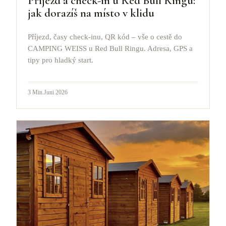
Příjezd a check-in u Red Bull Ringu:
jak dorazíš na místo v klidu
Příjezd, časy check-inu, QR kód – vše o cestě do
CAMPING WEISS u Red Bull Ringu. Adresa, GPS a
tipy pro hladký start.
3
Min.
Juni 2026