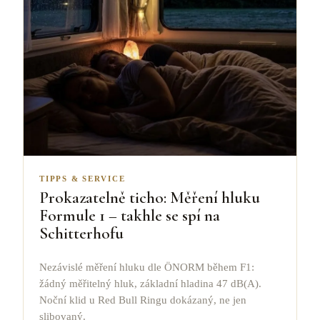
TIPPS & SERVICE
Prokazatelně ticho: Měření hluku
Formule 1 – takhle se spí na
Schitterhofu
Nezávislé měření hluku dle ÖNORM během F1:
žádný měřitelný hluk, základní hladina 47 dB(A).
Noční klid u Red Bull Ringu dokázaný, ne jen
slibovaný.