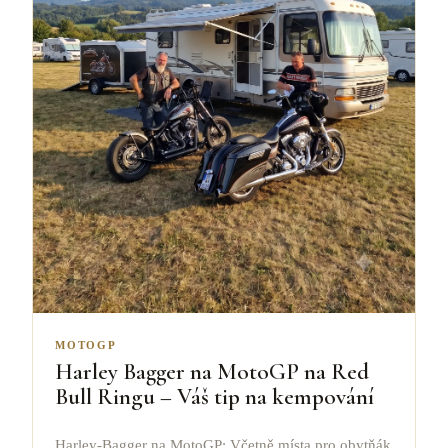
MOTOGP
Harley Bagger na MotoGP na Red
Bull Ringu – Váš tip na kempování
Harley-Bagger na MotoGP: Včetně místa pro obytňák