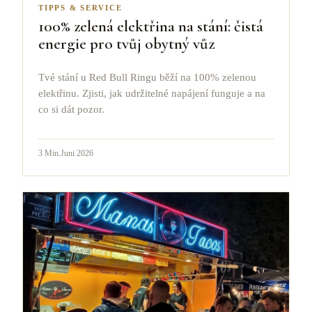
TIPPS & SERVICE
100% zelená elektřina na stání: čistá
energie pro tvůj obytný vůz
Tvé stání u Red Bull Ringu běží na 100% zelenou
elektřinu. Zjisti, jak udržitelné napájení funguje a na
co si dát pozor.
3
Min.
Juni 2026