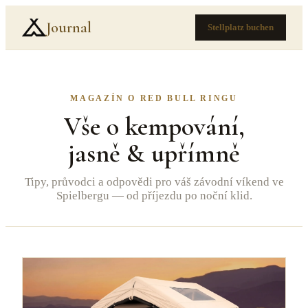
Journal
Stellplatz buchen
MAGAZÍN O RED BULL RINGU
Vše o kempování,
jasně & upřímně
Tipy, průvodci a odpovědi pro váš závodní víkend ve
Spielbergu — od příjezdu po noční klid.