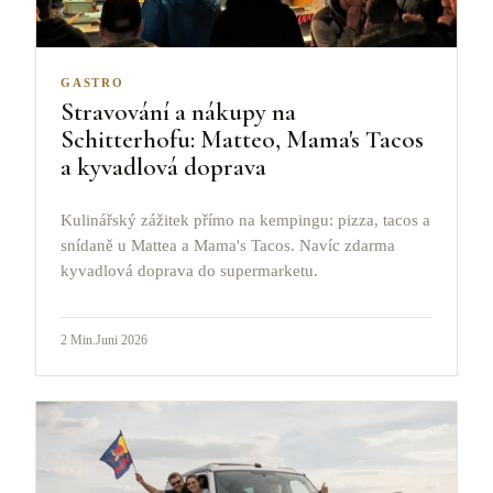
GASTRO
Stravování a nákupy na
Schitterhofu: Matteo, Mama's Tacos
a kyvadlová doprava
Kulinářský zážitek přímo na kempingu: pizza, tacos a
snídaně u Mattea a Mama's Tacos. Navíc zdarma
kyvadlová doprava do supermarketu.
2
Min.
Juni 2026