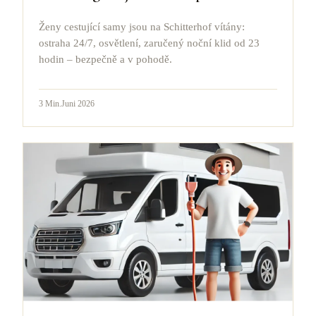
Ženy cestující samy jsou na Schitterhof vítány:
ostraha 24/7, osvětlení, zaručený noční klid od 23
hodin – bezpečně a v pohodě.
3
Min.
Juni 2026