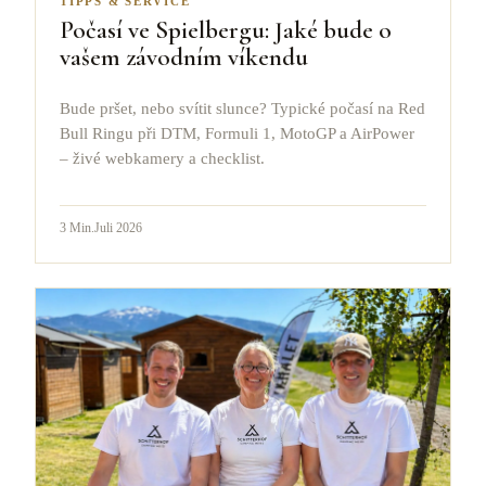
TIPPS & SERVICE
Počasí ve Spielbergu: Jaké bude o
vašem závodním víkendu
Bude pršet, nebo svítit slunce? Typické počasí na Red
Bull Ringu při DTM, Formuli 1, MotoGP a AirPower
– živé webkamery a checklist.
3
Min.
Juli 2026