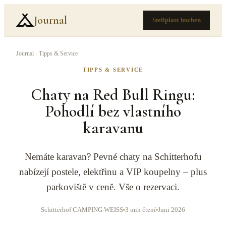
Journal
Stellplatz buchen
Journal
·
Tipps & Service
TIPPS & SERVICE
Chaty na Red Bull Ringu:
Pohodlí bez vlastního
karavanu
Nemáte karavan? Pevné chaty na Schitterhofu
nabízejí postele, elektřinu a VIP koupelny – plus
parkoviště v ceně. Vše o rezervaci.
Schitterhof CAMPING WEISS
3 min čtení
Juni 2026