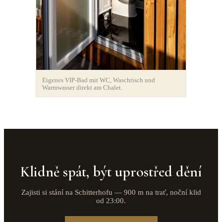
Eigenes VIP-Bad mit WC, Waschtisch und
Warmwasser direkt am Chalet.
Klidně spát, být uprostřed dění
Zajisti si stání na Schitterhofu — 900 m na trať, noční klid
od 23:00.