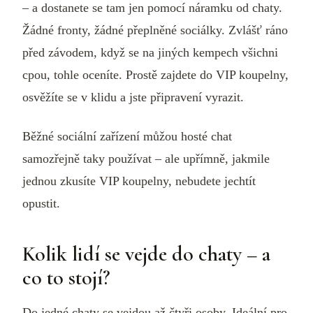
– a dostanete se tam jen pomocí náramku od chaty.
Žádné fronty, žádné přeplněné sociálky. Zvlášť ráno
před závodem, když se na jiných kempech všichni
cpou, tohle oceníte. Prostě zajdete do VIP koupelny,
osvěžíte se v klidu a jste připravení vyrazit.
Běžné sociální zařízení můžou hosté chat
samozřejně taky používat – ale upřímně, jakmile
jednou zkusíte VIP koupelny, nebudete jechtít
opustit.
Kolik lidí se vejde do chaty – a
co to stojí?
Do jedné chaty se vejdou až čtyři osoby. Ideální pro