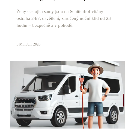
Ženy cestující samy jsou na Schitterhof vítány:
ostraha 24/7, osvětlení, zaručený noční klid od 23
hodin – bezpečně a v pohodě.
3
Min.
Juni 2026