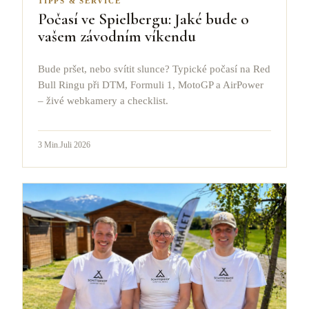
TIPPS & SERVICE
Počasí ve Spielbergu: Jaké bude o
vašem závodním víkendu
Bude pršet, nebo svítit slunce? Typické počasí na Red
Bull Ringu při DTM, Formuli 1, MotoGP a AirPower
– živé webkamery a checklist.
3
Min.
Juli 2026