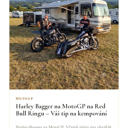
MOTOGP
Harley Bagger na MotoGP na Red
Bull Ringu – Váš tip na kempování
Harley-Bagger na MotoGP: Včetně místa pro obytňák