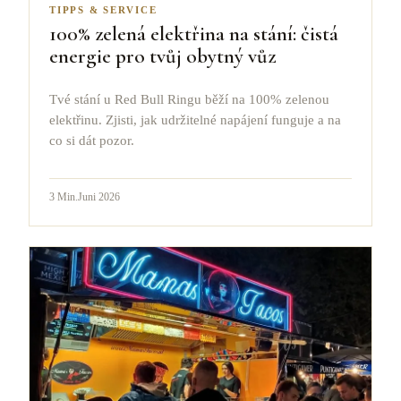
TIPPS & SERVICE
100% zelená elektřina na stání: čistá
energie pro tvůj obytný vůz
Tvé stání u Red Bull Ringu běží na 100% zelenou
elektřinu. Zjisti, jak udržitelné napájení funguje a na
co si dát pozor.
3
Min.
Juni 2026