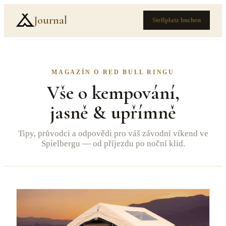
Journal
Stellplatz buchen
MAGAZÍN O RED BULL RINGU
Vše o kempování,
jasně & upřímně
Tipy, průvodci a odpovědi pro váš závodní víkend ve
Spielbergu — od příjezdu po noční klid.