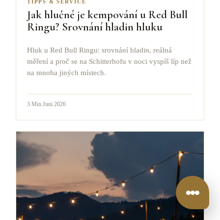
TIPPS & SERVICE
Jak hlučné je kempování u Red Bull
Ringu? Srovnání hladin hluku
Hluk u Red Bull Ringu: srovnání hladin, reálná
měření a proč se na Schitterhofu v noci vyspíš líp než
na mnoha jiných místech.
3
Min.
Juni 2026