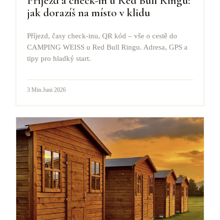
Příjezd a check-in u Red Bull Ringu:
jak dorazíš na místo v klidu
Příjezd, časy check-inu, QR kód – vše o cestě do
CAMPING WEISS u Red Bull Ringu. Adresa, GPS a
tipy pro hladký start.
3
Min.
Juni 2026