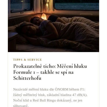
TIPPS & SERVICE
Prokazatelně ticho: Měření hluku
Formule 1 – takhle se spí na
Schitterhofu
Nezávislé měření hluku dle ÖNORM během F1:
žádný měřitelný hluk, základní hladina 47 dB(A).
Noční klid u Red Bull Ringu dokázaný, ne jen
slibovaný.