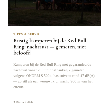
TIPPS & SERVICE
Rustig kamperen bij de Red Bull
Ring: nachtrust — gemeten, niet
beloofd
Kamperen bij de Red Bull Ring met gegarandeerde
nachtrust vanaf 23 uur: onafhankelijk gemeten
volgens ÖNORM S 5004, basisniveau rond 47 dB(A)
— zo stil als een woonwijk bij nacht, 900 m van het
circuit.
3
Min.
Juni 2026