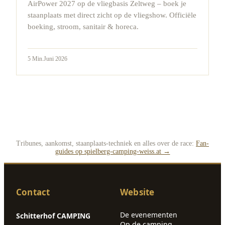
AirPower 2027 op de vliegbasis Zeltweg – boek je
staanplaats met direct zicht op de vliegshow. Officiële
boeking, stroom, sanitair & horeca.
5
Min.
Juni 2026
Tribunes, aankomst, staanplaats-techniek en alles over de race:
Fan-
guides op spielberg-camping-weiss.at →
Contact
Website
De evenementen
Schitterhof CAMPING
Op de camping