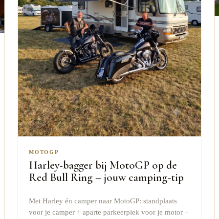
MOTOGP
Harley-bagger bij MotoGP op de
Red Bull Ring – jouw camping-tip
Met Harley én camper naar MotoGP: standplaats
voor je camper + aparte parkeerplek voor je motor –