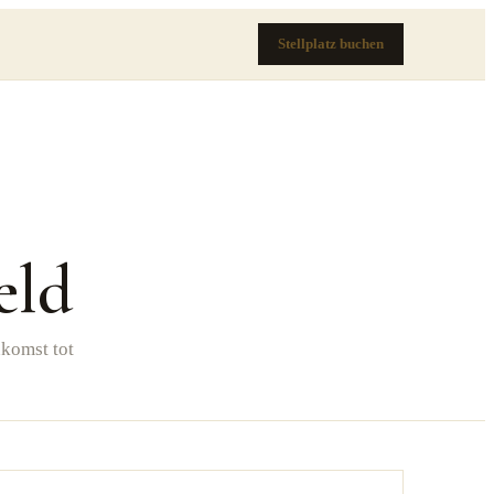
Stellplatz buchen
eld
komst tot