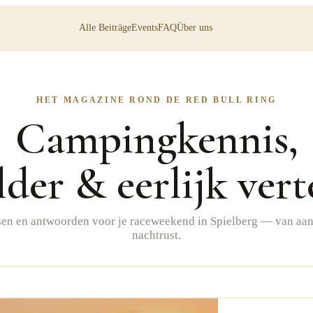
Alle Beiträge
Events
FAQ
Über uns
HET MAGAZINE ROND DE RED BULL RING
Campingkennis,
lder & eerlijk vert
dsen en antwoorden voor je raceweekend in Spielberg — van aan
nachtrust.