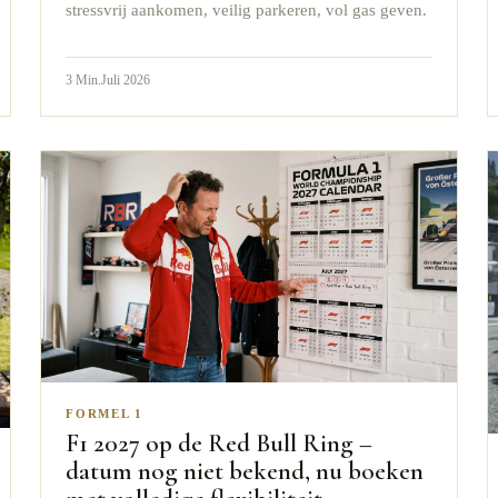
stressvrij aankomen, veilig parkeren, vol gas geven.
3
Min.
Juli 2026
FORMEL 1
F1 2027 op de Red Bull Ring –
datum nog niet bekend, nu boeken