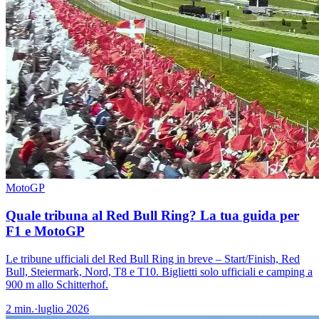
MotoGP
Quale tribuna al Red Bull Ring? La tua guida per
F1 e MotoGP
Le tribune ufficiali del Red Bull Ring in breve – Start/Finish, Red
Bull, Steiermark, Nord, T8 e T10. Biglietti solo ufficiali e camping a
900 m allo Schitterhof.
2
min.
·
luglio 2026