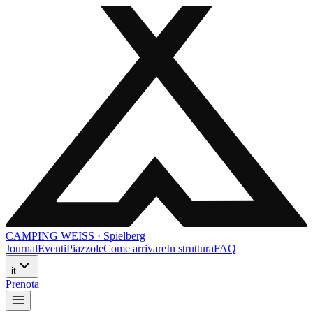
CAMPING WEISS · Spielberg
Journal
Eventi
Piazzole
Come arrivare
In struttura
FAQ
it
Prenota