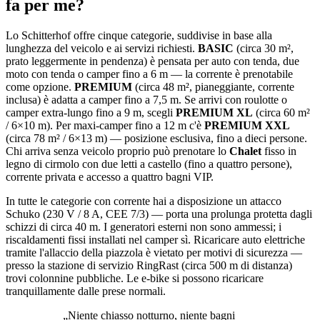
fa per me?
Lo Schitterhof offre cinque categorie, suddivise in base alla
lunghezza del veicolo e ai servizi richiesti.
BASIC
(circa 30 m²,
prato leggermente in pendenza) è pensata per auto con tenda, due
moto con tenda o camper fino a 6 m — la corrente è prenotabile
come opzione.
PREMIUM
(circa 48 m², pianeggiante, corrente
inclusa) è adatta a camper fino a 7,5 m. Se arrivi con roulotte o
camper extra-lungo fino a 9 m, scegli
PREMIUM XL
(circa 60 m²
/ 6×10 m). Per maxi-camper fino a 12 m c'è
PREMIUM XXL
(circa 78 m² / 6×13 m) — posizione esclusiva, fino a dieci persone.
Chi arriva senza veicolo proprio può prenotare lo
Chalet
fisso in
legno di cirmolo con due letti a castello (fino a quattro persone),
corrente privata e accesso a quattro bagni VIP.
In tutte le categorie con corrente hai a disposizione un attacco
Schuko (230 V / 8 A, CEE 7/3) — porta una prolunga protetta dagli
schizzi di circa 40 m. I generatori esterni non sono ammessi; i
riscaldamenti fissi installati nel camper sì. Ricaricare auto elettriche
tramite l'allaccio della piazzola è vietato per motivi di sicurezza —
presso la stazione di servizio RingRast (circa 500 m di distanza)
trovi colonnine pubbliche. Le e-bike si possono ricaricare
tranquillamente dalle prese normali.
„
Niente chiasso notturno, niente bagni