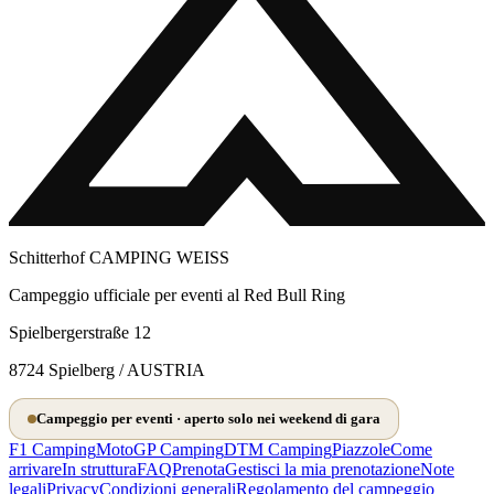
Schitterhof CAMPING WEISS
Campeggio ufficiale per eventi al Red Bull Ring
Spielbergerstraße 12
8724 Spielberg / AUSTRIA
Campeggio per eventi · aperto solo nei weekend di gara
F1 Camping
MotoGP Camping
DTM Camping
Piazzole
Come
arrivare
In struttura
FAQ
Prenota
Gestisci la mia prenotazione
Note
legali
Privacy
Condizioni generali
Regolamento del campeggio