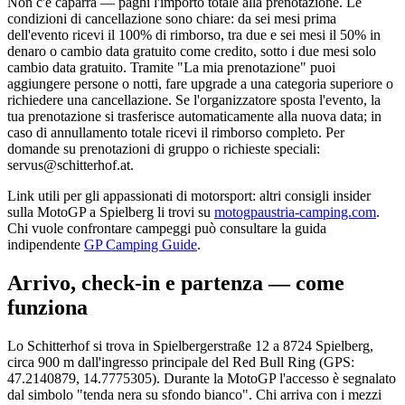
Non c'è caparra — paghi l'importo totale alla prenotazione. Le
condizioni di cancellazione sono chiare: da sei mesi prima
dell'evento ricevi il 100% di rimborso, tra due e sei mesi il 50% in
denaro o cambio data gratuito come credito, sotto i due mesi solo
cambio data gratuito. Tramite "La mia prenotazione" puoi
aggiungere persone o notti, fare upgrade a una categoria superiore o
richiedere una cancellazione. Se l'organizzatore sposta l'evento, la
tua prenotazione si trasferisce automaticamente alla nuova data; in
caso di annullamento totale ricevi il rimborso completo. Per
domande su prenotazioni di gruppo o richieste speciali:
servus@schitterhof.at.
Link utili per gli appassionati di motorsport: altri consigli insider
sulla MotoGP a Spielberg li trovi su
motogpaustria-camping.com
.
Chi vuole confrontare campeggi può consultare la guida
indipendente
GP Camping Guide
.
Arrivo, check-in e partenza — come
funziona
Lo Schitterhof si trova in Spielbergerstraße 12 a 8724 Spielberg,
circa 900 m dall'ingresso principale del Red Bull Ring (GPS:
47.2140879, 14.7775305). Durante la MotoGP l'accesso è segnalato
dal simbolo "tenda nera su sfondo bianco". Chi arriva con i mezzi