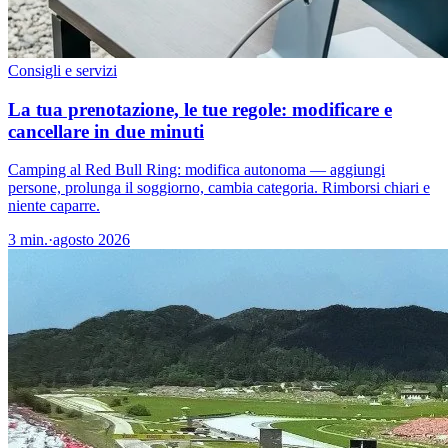
Consigli e servizi
La tua prenotazione, le tue regole: modificare e
cancellare in due minuti
Camping al Red Bull Ring: modifica autonoma — aggiungi
persone, prolunga il soggiorno, cambia categoria. Rimborsi chiari e
niente caparre.
3
min.
·
agosto 2026