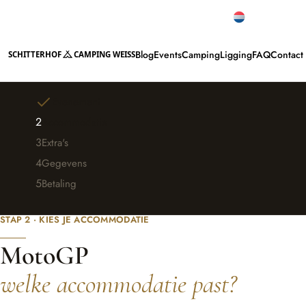
Topbeoordelingen
Nederlands
Blog
Events
Camping
Ligging
FAQ
Contact
SCHITTERHOF
CAMPING WEISS
Evenement
2
Accommodatie
3
Extra's
4
Gegevens
5
Betaling
Evenement wijzigen
STAP 2 · KIES JE ACCOMMODATIE
MotoGP
welke accommodatie past?