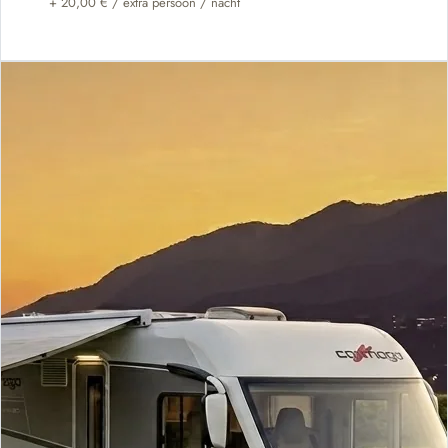
+
20,00 €
/ extra persoon / nacht