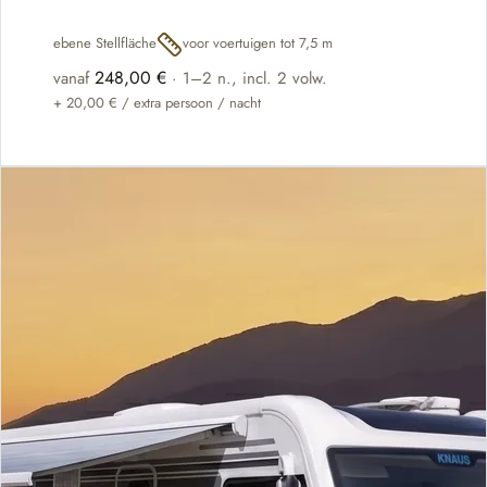
ebene Stellfläche
voor voertuigen tot 7,5 m
248,00 €
vanaf
·
1–2 n.
, incl. 2 volw.
+
20,00 €
/ extra persoon / nacht