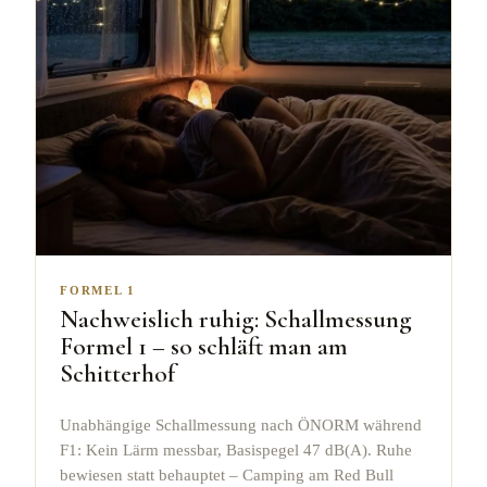
FORMEL 1
Nachweislich ruhig: Schallmessung
Formel 1 – so schläft man am
Schitterhof
Unabhängige Schallmessung nach ÖNORM während
F1: Kein Lärm messbar, Basispegel 47 dB(A). Ruhe
bewiesen statt behauptet – Camping am Red Bull